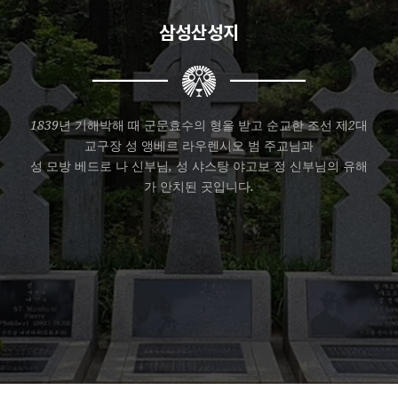
삼성산성지
1839년 기해박해 때 군문효수의 형을 받고 순교한 조선 제2대
교구장 성 앵베르 라우렌시오 범 주교님과
성 모방 베드로 나 신부님, 성 샤스탕 야고보 정 신부님의 유해
가 안치된 곳입니다.