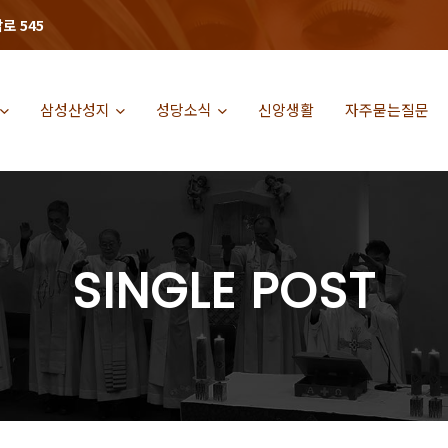
로 545
삼성산성지
성당소식
신앙생활
자주묻는질문
SINGLE POST