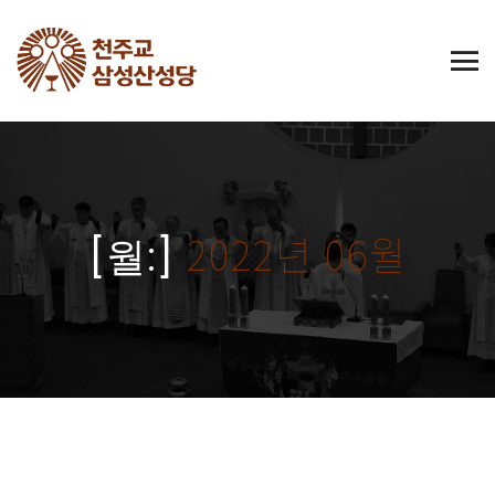
2022년 06월
[월:]