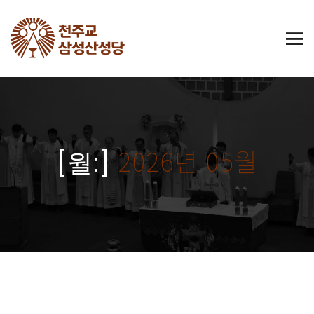
2026년 05월
[월:]